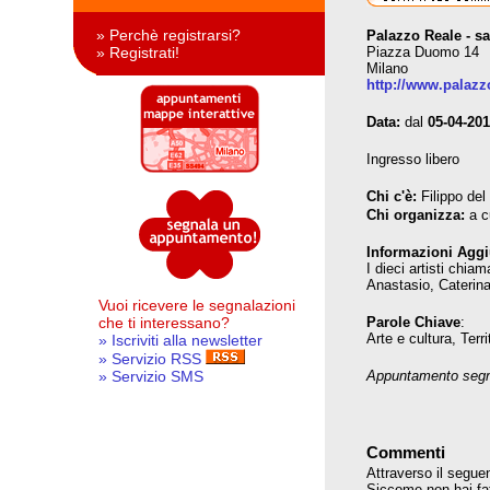
» Perchè registrarsi?
Palazzo Reale - s
» Registrati!
Piazza Duomo 14
Milano
http://www.palazz
Data:
dal
05-04-20
Ingresso libero
Chi c'è:
Filippo del
Chi organizza:
a c
Informazioni Aggi
I dieci artisti chi
Anastasio, Caterina
Vuoi ricevere le segnalazioni
che ti interessano?
Parole Chiave
:
Arte e cultura, Terri
» Iscriviti alla newsletter
» Servizio RSS
» Servizio SMS
Appuntamento segna
Commenti
Attraverso il seguen
Siccome non hai fatt