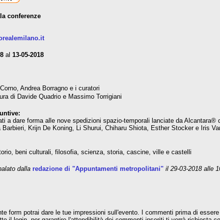
ala conferenze
orealemilano.it
18
al
13-05-2018
 Corno, Andrea Borragno e i curatori
ura di Davide Quadrio e Massimo Torrigiani
untive:
amati a dare forma alle nove spedizioni spazio-temporali lanciate da Alcantara®
 Barbieri, Krijn De Koning, Li Shurui, Chiharu Shiota, Esther Stocker e Iris V
torio, beni culturali, filosofia, scienza, storia, cascine, ville e castelli
lato dalla
redazione di "Appuntamenti metropolitani"
il 29-03-2018 alle 
te form potrai dare le tue impressioni sull'evento. I commenti prima di essere 
o il login, per garantire l'attendibilità dei commenti inseriti ti verrà richiesta 