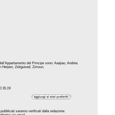
 dall’Appartamento del Principe sono: Aaajiao, Andrea
an Herpen, Zeitguised, Zimoun.
10:35:19
pubblicati saranno verificati dalla redazione.
conferma via email.