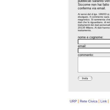
pubblicati saranno veri
Siccome non hai fatto il
conferma via email.
Ai sensi del d.lgs. 196/03 si
divulgato. Il commento sarà
magnetico. Si rammenta che ai
dati che lo riguardano, di rett
trattamenti dei dati persona
20135 Milano. Ai dati hanno a
trattamento.
nome e cognome:
email:
commento:
|
|
|
URP
Rete Civica
Link