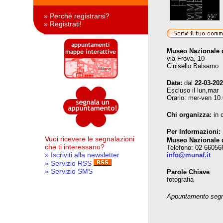
» Perchè registrarsi?
» Registrati!
Museo Nazionale d
via Frova, 10
Cinisello Balsamo
Data:
dal
22-03-20
Escluso il lun,mar
Orario: mer-ven 10.
Chi organizza:
in 
Per Informazioni:
Vuoi ricevere le segnalazioni
Museo Nazionale d
che ti interessano?
Telefono: 02 66056
» Iscriviti alla newsletter
info@munaf.it
» Servizio RSS
» Servizio SMS
Parole Chiave
:
fotografia
Appuntamento segna